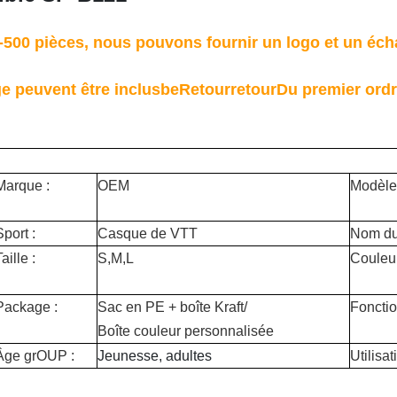
-
500 pièces, nous pouvons fournir un logo et un éch
ge peuvent être inclus
be
Retour
retour
Du premier ord
Marque :
OEM
Modèle 
Sport :
Casque de VTT
Nom du 
aille :
S,M,L
Couleur
Package :
Sac en PE + boîte Kraft/
Fonctio
Boîte couleur personnalisée
Âge gr
OUP :
Jeunesse, adultes
Utilisat