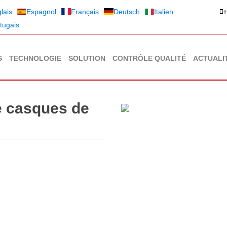
lais
Espagnol
Français
Deutsch
Italien
+
tugais
S
TECHNOLOGIE
SOLUTION
CONTRÔLE QUALITÉ
ACTUALI
e casques de