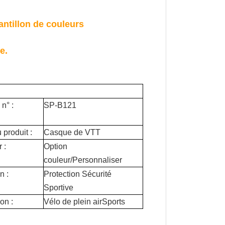
antillon de couleurs
re
.
n° :
SP-B121
produit :
Casque de VTT
 :
Option
couleur/Personnaliser
n :
Protection Sécurité
Sportive
ion :
Vélo de plein air
Sports