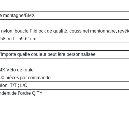
e montagne/BMX
 nylon, boucle Fildlock de qualité, coussinet mentonnaire, revê
-58cm L : 59-61cm
’importe quelle couleur peut être personnalisée
MX,
Vélo de route
00 pièces par commande
nion
, T/T ; L/C
ndent de l’ordre Q
’
TY