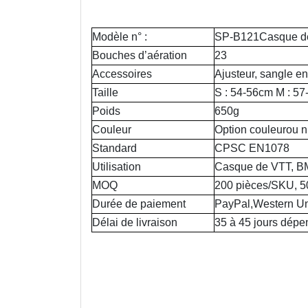
Modèle n° :
SP-B121
Casque d
Bouches d’aération
23
Accessoires
Ajusteur, sangle en
Taille
S : 54-56cm M : 57
Poids
650g
Couleur
Option couleur
ou n
Standard
CPSC
EN1078
Utilisation
Casque de VTT, B
MOQ
200 pièces/SKU, 5
Durée de paiement
PayPal,
Western U
Délai de livraison
35 à 45 jours dépe