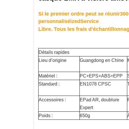
Si le premier ordre peut se réunir
300
personnalisé
iz
e
d
Service
Libre. Tous les frais d’échantillonna
Détails rapides
Lieu d’origine
Guangdong en Chine
Matériel :
PC+EPS+ABS+EPP
Standard :
EN1078 CPSC
T
Accessoires :
E
Pad AR, doublure
Expert
Poids :
650g